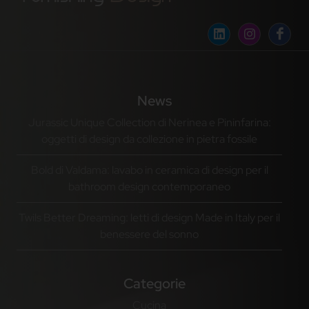
News
Jurassic Unique Collection di Nerinea e Pininfarina:
oggetti di design da collezione in pietra fossile
Bold di Valdama: lavabo in ceramica di design per il
bathroom design contemporaneo
Twils Better Dreaming: letti di design Made in Italy per il
benessere del sonno
Categorie
Cucina