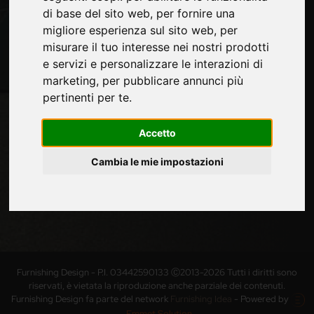
di base del sito web
,
per fornire una
aziende, prodotti, tecnologie innovative e fiere.
migliore esperienza sul sito web
,
per
Iscriviti alla newsletter!
misurare il tuo interesse nei nostri prodotti
Non perderti le ultime news su nuovi prodotti, novità e
e servizi e personalizzare le interazioni di
trends di settore e altre informazioni sul mondo
marketing
,
per pubblicare annunci più
furniture.
pertinenti per te
.
Accetto
Cambia le mie impostazioni
ISCRIVITI
Furnishing Design - P.I. 03442590133 Ⓒ2013-2026 Tutti i diritti sono
riservati, è vietata la riproduzione anche parziale dei contenuti.
Furnishing Design fa parte del network
Furnishing Idea
- Powered by
Emmet Solution