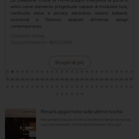
Letti, divani letto e complementi d'arredo Bolzan definiscono
il progetto del Boutique Hotel Palazzo Balsamo di Palermo,
coniugando manifattura italiana, materiali naturali e
benessere del riposo per il settore hospitality
Categoria:
Notte
Data pubblicazione:
06/07/2026
Scopri di più
Rimani aggiornato sulle ultime novità
Non perderti nessuna novità su tendenze e design nel mondo
casa e arredamento. Iscriviti gratuitamente! Clicca qui!