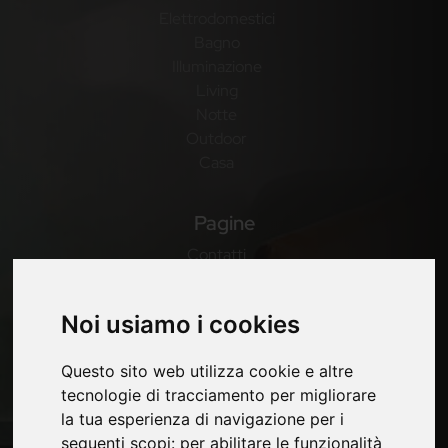
Elettrodomestici
Bagno
Illuminazione
Living
Notte
Outdoor
Casa
Pagine
Contatti
Fiere
Privacy
Noi usiamo i cookies
Mappa Sito
Questo sito web utilizza cookie e altre
tecnologie di tracciamento per migliorare
Rimani aggiornato
la tua esperienza di navigazione per i
seguenti scopi:
per abilitare le funzionalità
Non perderti le ultime novità del settore, news su