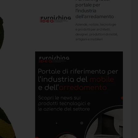
portale per
l'industria
dell'arredamento
Aziende, notizie, tecnologie
e prodotti per architetti,
designer, produttori di mobili,
artigiani e mobilieri