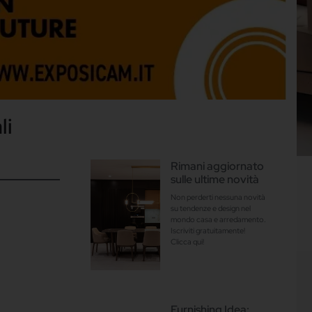
li
Rimani aggiornato
sulle ultime novità
Non perderti nessuna novità
su tendenze e design nel
mondo casa e arredamento.
Iscriviti gratuitamente!
Clicca qui!
Furnishing Idea: