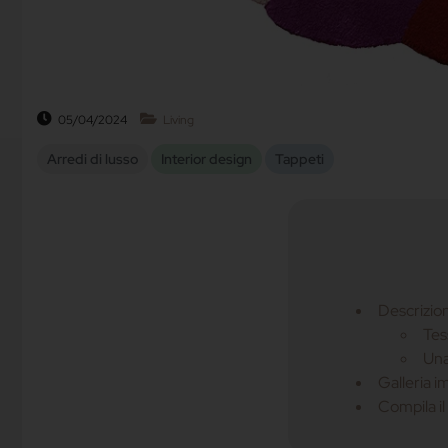
05/04/2024
Living
Arredi di lusso
Interior design
Tappeti
Descrizion
Tes
Una 
Galleria i
Compila il