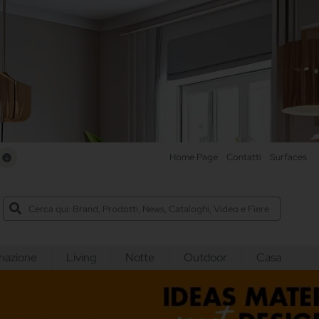
e
Home Page
Contatti
Surfaces
inazione
Living
Notte
Outdoor
Casa