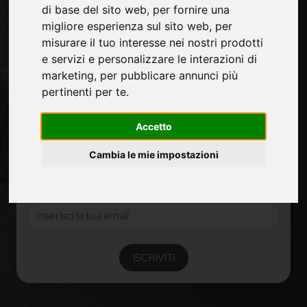
Mappa Sito
di base del sito web
,
per fornire una
migliore esperienza sul sito web
,
per
misurare il tuo interesse nei nostri prodotti
e servizi e personalizzare le interazioni di
Rimani aggiornato
marketing
,
per pubblicare annunci più
Non perderti le ultime novità del settore, news su
pertinenti per te
.
aziende, prodotti, tecnologie innovative e fiere.
Iscriviti alla newsletter!
Accetto
Non perderti le ultime news su nuovi prodotti, novità e
Cambia le mie impostazioni
trends di settore e altre informazioni sul mondo
furniture.
ISCRIVITI