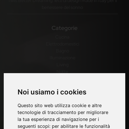
Twils Better Dreaming: letti di design Made in Italy per il
benessere del sonno
Categorie
Cucina
Elettrodomestici
Bagno
Illuminazione
Living
Notte
Outdoor
Casa
Noi usiamo i cookies
Pagine
Questo sito web utilizza cookie e altre
Contatti
tecnologie di tracciamento per migliorare
Fiere
la tua esperienza di navigazione per i
Privacy
seguenti scopi:
per abilitare le funzionalità