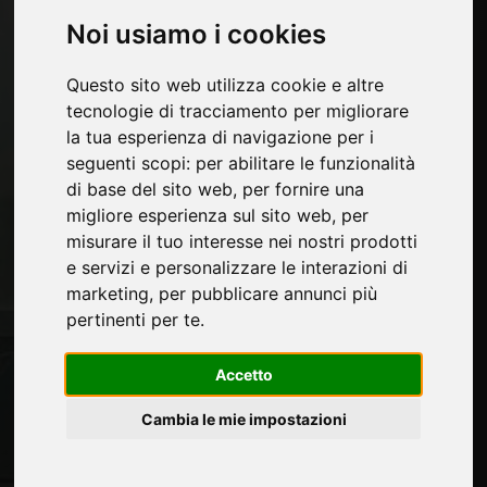
Outdoor
Casa
Noi usiamo i cookies
Questo sito web utilizza cookie e altre
Pagine
tecnologie di tracciamento per migliorare
Contatti
la tua esperienza di navigazione per i
Fiere
seguenti scopi:
per abilitare le funzionalità
Privacy
di base del sito web
,
per fornire una
Mappa Sito
migliore esperienza sul sito web
,
per
misurare il tuo interesse nei nostri prodotti
e servizi e personalizzare le interazioni di
marketing
,
per pubblicare annunci più
Rimani aggiornato
pertinenti per te
.
Non perderti le ultime novità del settore, news su
aziende, prodotti, tecnologie innovative e fiere.
Accetto
Iscriviti alla newsletter!
Cambia le mie impostazioni
Non perderti le ultime news su nuovi prodotti, novità e
trends di settore e altre informazioni sul mondo
furniture.