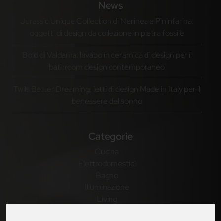
News
Jurassic Unique Collection di Nerinea e Pininfarina:
oggetti di design da collezione in pietra fossile
Bold di Valdama: lavabo in ceramica di design per il
bathroom design contemporaneo
Twils Better Dreaming: letti di design Made in Italy per il
benessere del sonno
Categorie
Cucina
Elettrodomestici
Bagno
Illuminazione
Living
Notte