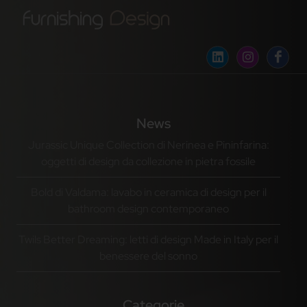
News
Jurassic Unique Collection di Nerinea e Pininfarina:
oggetti di design da collezione in pietra fossile
Bold di Valdama: lavabo in ceramica di design per il
bathroom design contemporaneo
Twils Better Dreaming: letti di design Made in Italy per il
benessere del sonno
Categorie