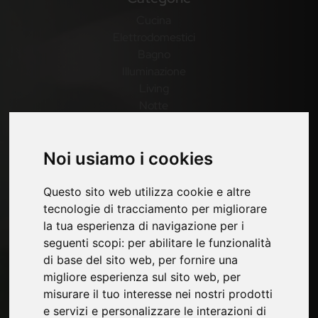
Cucina
Elettrodomestici
Bagno
Illuminazione
Living
Notte
Outdoor
Casa
Noi usiamo i cookies
Pagine
Questo sito web utilizza cookie e altre
Contatti
tecnologie di tracciamento per migliorare
Fiere
la tua esperienza di navigazione per i
Privacy
seguenti scopi:
per abilitare le funzionalità
Mappa Sito
di base del sito web
,
per fornire una
migliore esperienza sul sito web
,
per
misurare il tuo interesse nei nostri prodotti
e servizi e personalizzare le interazioni di
Rimani aggiornato