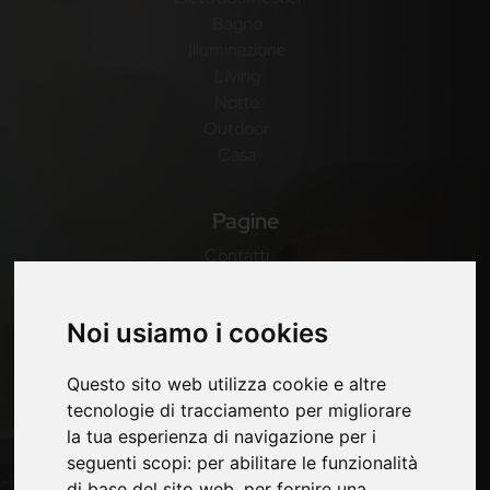
Bagno
Illuminazione
Living
Notte
Outdoor
Casa
Pagine
Contatti
Fiere
Privacy
Noi usiamo i cookies
Mappa Sito
Questo sito web utilizza cookie e altre
tecnologie di tracciamento per migliorare
Rimani aggiornato
la tua esperienza di navigazione per i
seguenti scopi:
per abilitare le funzionalità
Non perderti le ultime novità del settore, news su
di base del sito web
,
per fornire una