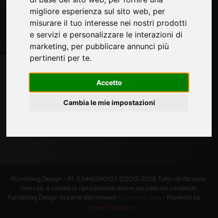
aziende, prodotti, tecnologie innovative e fiere.
migliore esperienza sul sito web
,
per
Iscriviti alla newsletter!
misurare il tuo interesse nei nostri prodotti
Non perderti le ultime news su nuovi prodotti, novità e
e servizi e personalizzare le interazioni di
trends di settore e altre informazioni sul mondo
marketing
,
per pubblicare annunci più
furniture.
pertinenti per te
.
Accetto
Cambia le mie impostazioni
ISCRIVITI
Furnishing Design - P.I. 03442590133 Ⓒ2013-2026 Tutti i diritti sono
riservati, è vietata la riproduzione anche parziale dei contenuti.
Furnishing Design fa parte del network
Furnishing Idea
- Powered by
Emmet Solution