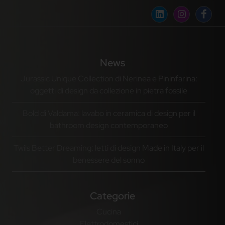
News
Jurassic Unique Collection di Nerinea e Pininfarina:
oggetti di design da collezione in pietra fossile
Bold di Valdama: lavabo in ceramica di design per il
bathroom design contemporaneo
Twils Better Dreaming: letti di design Made in Italy per il
benessere del sonno
Categorie
Cucina
Elettrodomestici