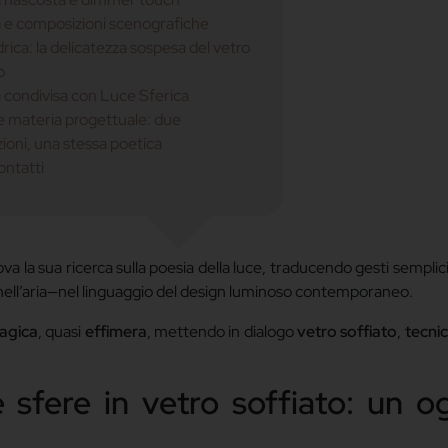
 e composizioni scenografiche
rica: la delicatezza sospesa del vetro
o
 condivisa con Luce Sferica
 materia progettuale: due
zioni, una stessa poetica
ontatti
va la sua ricerca sulla poesia della luce, traducendo gesti sempli
sa nell’aria—nel linguaggio del design luminoso contemporaneo.
agica
, quasi
effimera
, mettendo in dialogo
vetro soffiato
,
tecnic
e sfere in vetro soffiato: un o