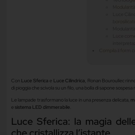
Modularità
Luce Cilind
borosilicat
Modularità
Luce come
interpreta
Compila il form c
Con
Luce Sferica
e
Luce Cilindrica
, Ronan Bouroullec rinno
di pioggia che scivola su un filo, una bolla di sapone sospe
Le lampade trasformano la luce in una presenza delicata,
m
e
sistema LED dimmerabile
.
Luce Sferica: la magia dell
che cristallizza l’istante