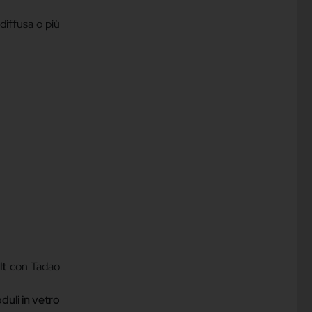
diffusa o più
lt
con Tadao
duli in vetro