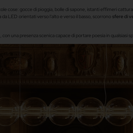
e cose: gocce di pioggia, bolle di sapone, istanti effimeri cattura
 da LED orientati verso l’alto e verso il basso, scorrono
sfere di v
o
, con una presenza scenica capace di portare poesia in qualsiasi sp