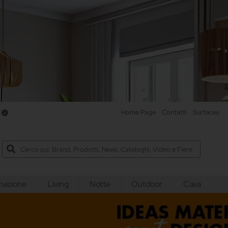
e
Home Page
Contatti
Surfaces
inazione
Living
Notte
Outdoor
Casa