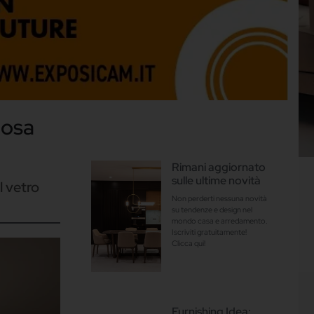
nosa
Rimani aggiornato
sulle ultime novità
l vetro
Non perderti nessuna novità
su tendenze e design nel
mondo casa e arredamento.
Iscriviti gratuitamente!
Clicca qui!
Furnishing Idea: