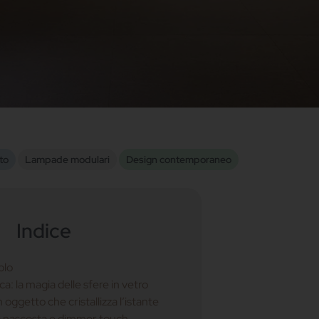
to
Lampade modulari
Design contemporaneo
Indice
olo
a: la magia delle sfere in vetro
n oggetto che cristallizza l’istante
a nascosta e dimmer touch