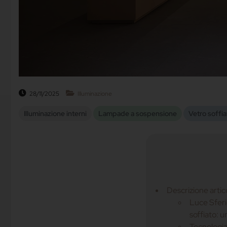
28/11/2025
Illuminazione
Illuminazione interni
Lampade a sospensione
Vetro soffia
Descrizione artic
Luce Sferic
soffiato: u
Tecnologi