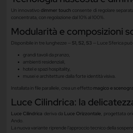
Un innovativo
dimmer touch
consente di regolare separata
concentrata, con regolazione dal 10% al 100%.
Modularità e composizioni s
Disponibile in tre lunghezze —
S1, S2, S3
— Luce Sferica può 
grandi tavoli da pranzo,
ambienti residenziali,
hotel e spazi hospitality,
musei e architetture dalla forte identità visiva.
Installata in file parallele, crea un effetto
magico e scenogra
Luce Cilindrica: la delicatez
Luce Cilindrica
deriva da
Luce Orizzontale
, progettata or
Ando.
La nuova variante riprende l’approccio tecnico della sospensio