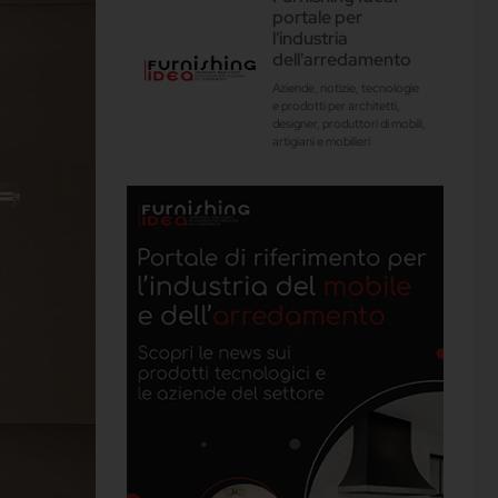
portale per
l'industria
dell'arredamento
Aziende, notizie, tecnologie
e prodotti per architetti,
designer, produttori di mobili,
artigiani e mobilieri