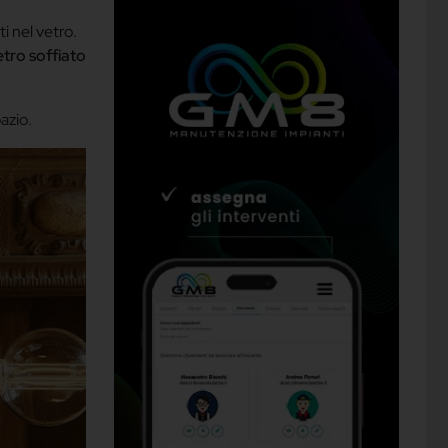
ti nel vetro.
etro soffiato
azio.