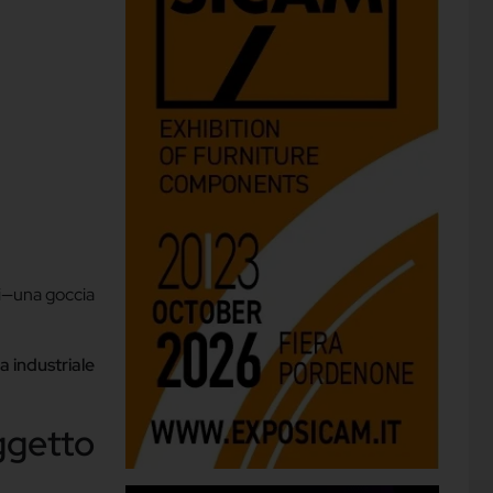
ci—una goccia
a industriale
ggetto