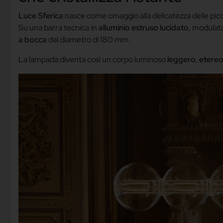
Luce Sferica
nasce come omaggio alla delicatezza delle piccol
Su una barra tecnica in
alluminio estruso lucidato
, modulata
a bocca
dal diametro di 180 mm.
La lampada diventa così un corpo luminoso
leggero
,
etere