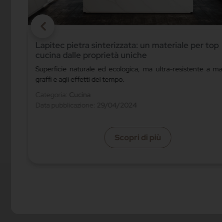
HIMACS è protagonista della mostra “soft cruelt
di Lena Marie Emrich
hie,
La rivoluzionaria collaborazione tra arte e architettu
ridefinisce i confini dell'overtourism
Categoria:
Casa
Data pubblicazione:
15/04/2024
Scopri di più