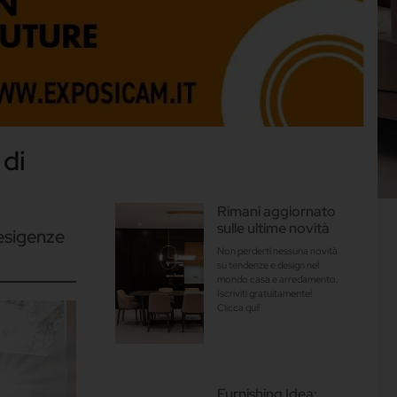
 di
Rimani aggiornato
sulle ultime novità
 esigenze
Non perderti nessuna novità
su tendenze e design nel
mondo casa e arredamento.
Iscriviti gratuitamente!
Clicca qui!
Furnishing Idea: