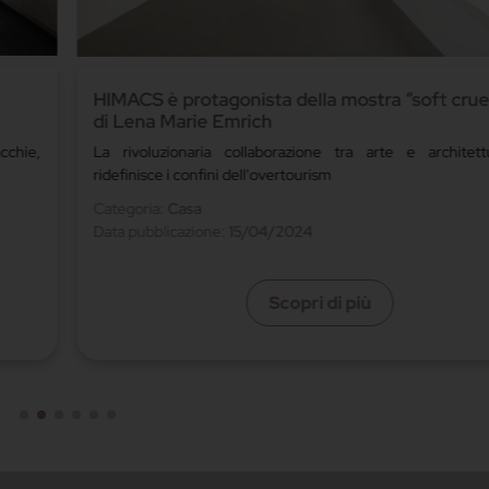
ies”
Cucina Antis Lain di Euromobil: solidità, spazio
convivialità
ra che
La nuova proposta del marchio italiano coniuga design, fun
e materiali di alta qualità
Categoria:
Cucina
Data pubblicazione:
09/01/2024
Scopri di più