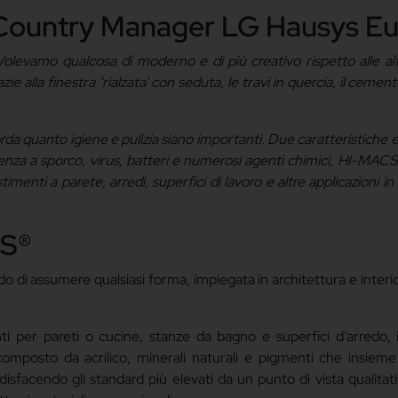
– Country Manager LG Hausys E
Volevamo qualcosa di moderno e di più creativo rispetto alle alt
ie alla finestra ‘rialzata’ con seduta, le travi in quercia, il cement
orda quanto igiene e pulizia siano importanti. Due caratteristiche e
istenza a sporco, virus, batteri e numerosi agenti chimici, HI-MACS
timenti a parete, arredi, superfici di lavoro e altre applicazioni in 
CS®
ado di assumere qualsiasi forma, impiegata in architettura e interi
enti per pareti o cucine, stanze da bagno e superfici d’arredo,
 composto da acrilico, minerali naturali e pigmenti che insiem
oddisfacendo gli standard più elevati da un punto di vista qualitat