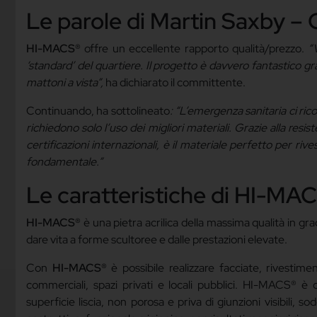
Le parole di Martin Saxby 
HI-MACS®
offre un eccellente rapporto qualità/prezzo.
“
‘standard’ del quartiere. Il progetto è davvero fantastico graz
mattoni a vista”,
ha dichiarato il committente.
Continuando, ha sottolineato
: “L’emergenza sanitaria ci ric
richiedono solo l’uso dei migliori materiali. Grazie alla res
certificazioni internazionali, è il materiale perfetto per rives
fondamentale.”
Le caratteristiche di HI-MA
HI-MACS®
è una pietra acrilica della massima qualità in gr
dare vita a forme scultoree e dalle prestazioni elevate.
Con
HI-MACS®
è possibile realizzare facciate, rivestim
commerciali, spazi privati e locali pubblici. HI-MACS® è
superficie liscia, non porosa e priva di giunzioni visibili, s