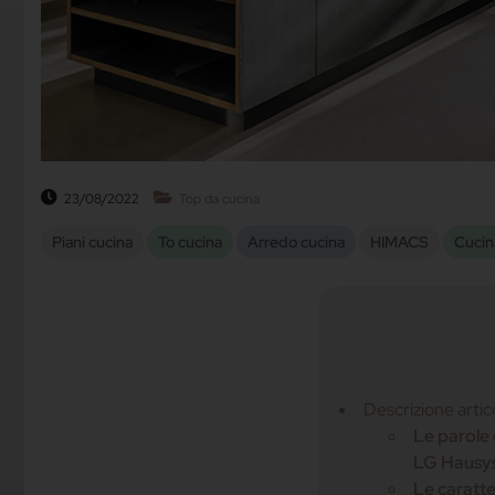
23/08/2022
Top da cucina
Piani cucina
To cucina
Arredo cucina
HIMACS
Cucin
Descrizione artic
Le parole
LG Hausy
Le caratt