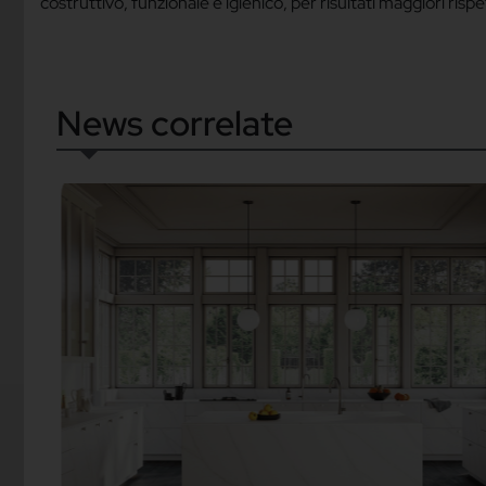
costruttivo, funzionale e igienico, per risultati maggiori rispe
News correlate