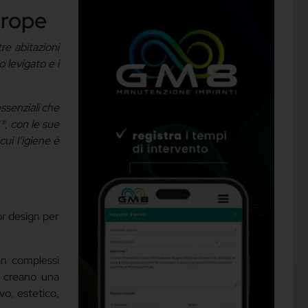
urope
re abitazioni
o levigato e i
ssenziali che
®, con le sue
cui l’igiene è
or design per
 in complessi
e creano una
ivo, estetico,