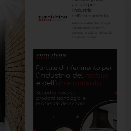
portale per
l'industria
dell'arredamento
Aziende, notizie, tecnologie
e prodotti per architetti,
designer, produttori di mobili,
artigiani e mobilieri