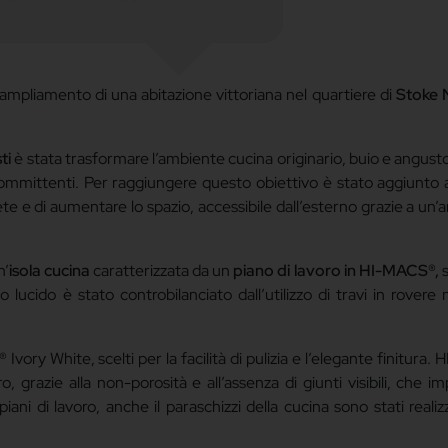
’ampliamento di una abitazione vittoriana nel quartiere di
Stoke 
ti
è stata trasformare l’ambiente cucina originario, buio e angusto
ommittenti. Per raggiungere questo obiettivo è stato aggiunto a
ete e di aumentare lo spazio, accessibile dall’esterno grazie a un’
n’
isola cucina
caratterizzata da un
piano di lavoro in HI-MACS®,
s
lucido è stato controbilanciato dall’utilizzo di travi in rovere 
® Ivory White, scelti per la facilità di pulizia e l’elegante finitura.
o, grazie alla non-porosità e all’assenza di giunti visibili, che i
ani di lavoro, anche il paraschizzi della cucina sono stati realizz