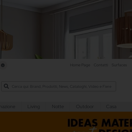
e
Home Page
Contatti
Surfaces
inazione
Living
Notte
Outdoor
Casa