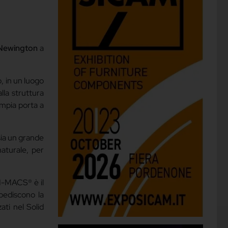
Newington
a
, in un luogo
lla struttura
ampia porta a
ia un grande
naturale, per
 HI-MACS® è il
mpediscono la
ati nel Solid