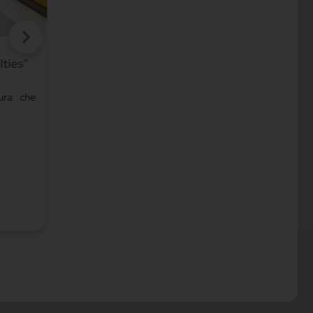
 e
Tendenze cucine 2023: la cucina come spazi
conviviale e funzionale
zionalità
Le tendenze 2023 per una cucina al passo con i tempi
Categoria:
Cucina
Data pubblicazione:
28/11/2023
Scopri di più