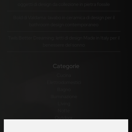
oggetti di design da collezione in pietra fossile
Bold di Valdama: lavabo in ceramica di design per il
bathroom design contemporaneo
Twils Better Dreaming: letti di design Made in Italy per il
benessere del sonno
Categorie
Cucina
Elettrodomestici
Bagno
Illuminazione
Living
Notte
Outdoor
Casa