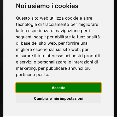
Noi usiamo i cookies
Pagine
Contatti
Questo sito web utilizza cookie e altre
Fiere
tecnologie di tracciamento per migliorare
Privacy
la tua esperienza di navigazione per i
Mappa Sito
seguenti scopi:
per abilitare le funzionalità
di base del sito web
,
per fornire una
migliore esperienza sul sito web
,
per
misurare il tuo interesse nei nostri prodotti
Rimani aggiornato
e servizi e personalizzare le interazioni di
Non perderti le ultime novità del settore, news su
marketing
,
per pubblicare annunci più
aziende, prodotti, tecnologie innovative e fiere.
pertinenti per te
.
Iscriviti alla newsletter!
Accetto
Non perderti le ultime news su nuovi prodotti, novità e
trends di settore e altre informazioni sul mondo
Cambia le mie impostazioni
furniture.