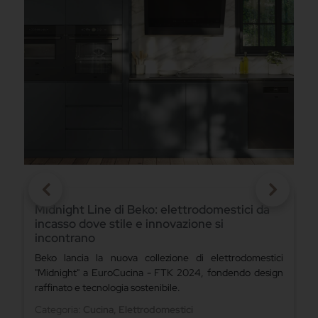
Lapitec pietra sinterizzata: un materiale per
top cucina dalle proprietà uniche
Superficie naturale ed ecologica, ma ultra-resistente a
i
macchie, graffi e agli effetti del tempo.
n
Categoria:
Cucina
Data pubblicazione:
29/04/2024