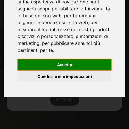
la tua esperienza di navigazione per i
seguenti scopi:
per abilitare le funzionalità
di base del sito web
,
per fornire una
Rimani aggiornato
migliore esperienza sul sito web
,
per
Non perderti le ultime novità del settore, news su
misurare il tuo interesse nei nostri prodotti
aziende, prodotti, tecnologie innovative e fiere.
e servizi e personalizzare le interazioni di
Iscriviti alla newsletter!
marketing
,
per pubblicare annunci più
pertinenti per te
.
Non perderti le ultime news su nuovi prodotti, novità e
trends di settore e altre informazioni sul mondo
Accetto
furniture.
Cambia le mie impostazioni
ISCRIVITI