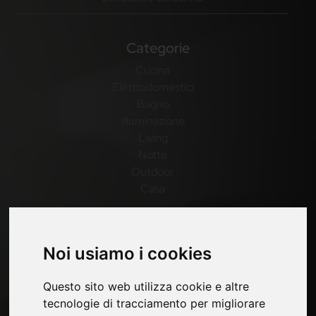
Categorie
Cucina
Elettrodomestici
Bagno
Illuminazione
Living
Notte
Outdoor
Casa
Pagine
Noi usiamo i cookies
Contatti
Fiere
Questo sito web utilizza cookie e altre
Privacy
tecnologie di tracciamento per migliorare
Mappa Sito