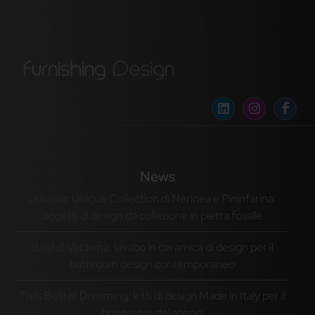
News
Jurassic Unique Collection di Nerinea e Pininfarina:
oggetti di design da collezione in pietra fossile
Bold di Valdama: lavabo in ceramica di design per il
bathroom design contemporaneo
Twils Better Dreaming: letti di design Made in Italy per il
benessere del sonno