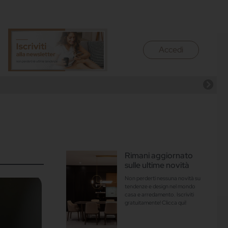
Accedi
Rimani aggiornato
sulle ultime novità
Non perderti nessuna novità su
tendenze e design nel mondo
casa e arredamento. Iscriviti
gratuitamente! Clicca qui!