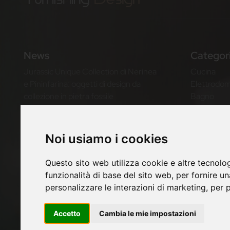
News
Categor
Jurassic Unique Collection di Nerinea
Cucina
e Pininfarina: oggetti di design da
Elettrodom
collezione in pietra fossile
Bagno
Illuminazio
Bold di Valdama: lavabo in ceramica di
Living
design per il bathroom design
Notte
Noi usiamo i cookies
contemporaneo
Outdoor
Casa
Questo sito web utilizza cookie e altre tecnolo
Twils Better Dreaming: letti di design
funzionalità di base del sito web
,
per fornire u
Made in Italy per il benessere del
personalizzare le interazioni di marketing
,
per p
sonno
Accetto
Cambia le mie impostazioni