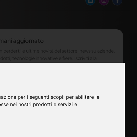
mani aggiornato
 perderti le ultime novità del settore, news su aziende,
dotti, tecnologie innovative e fiere. Iscriviti alla
sletter!
 perderti le ultime news su nuovi prodotti, novità e
nds di settore e altre informazioni sul mondo furniture.
gazione per i seguenti scopi:
per abilitare le
esse nei nostri prodotti e servizi e
ISCRIVITI