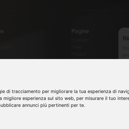
ie
Pagine
Ri
Contatti
estici
Fiere
Non
Privacy
pro
ne
Mappa Sito
new
Non
tre
gie di tracciamento per migliorare la tua esperienza di navi
na migliore esperienza sul sito web
,
per misurare il tuo inter
ubblicare annunci più pertinenti per te
.