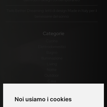
Twils Better Dreaming: letti di design Made in Italy per il
benessere del sonno
Categorie
Cucina
Elettrodomestici
Bagno
Illuminazione
Living
Notte
Outdoor
Casa
Pagine
Noi usiamo i cookies
Contatti