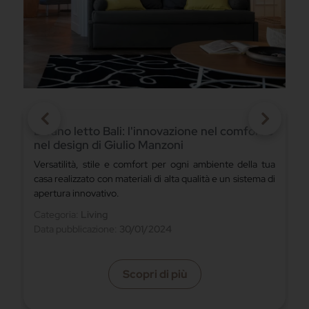
e
Ada e èS.Heaven, i letti che celebrano la
morbidezza e il design
a
I letti Twils realizzati in Peach Fuzz, il nuovo colore
i
Pantone 2024
Categoria:
Notte
Data pubblicazione:
11/01/2024
Scopri di più