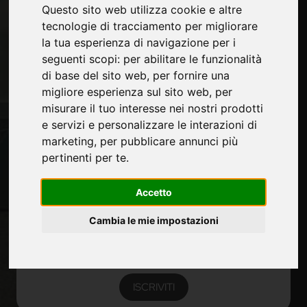
Fiere
Questo sito web utilizza cookie e altre
Privacy
tecnologie di tracciamento per migliorare
Mappa Sito
la tua esperienza di navigazione per i
seguenti scopi:
per abilitare le funzionalità
di base del sito web
,
per fornire una
migliore esperienza sul sito web
,
per
Rimani aggiornato
misurare il tuo interesse nei nostri prodotti
Non perderti le ultime novità del settore, news su
e servizi e personalizzare le interazioni di
aziende, prodotti, tecnologie innovative e fiere.
marketing
,
per pubblicare annunci più
Iscriviti alla newsletter!
pertinenti per te
.
Non perderti le ultime news su nuovi prodotti, novità e
Accetto
trends di settore e altre informazioni sul mondo
furniture.
Cambia le mie impostazioni
ISCRIVITI