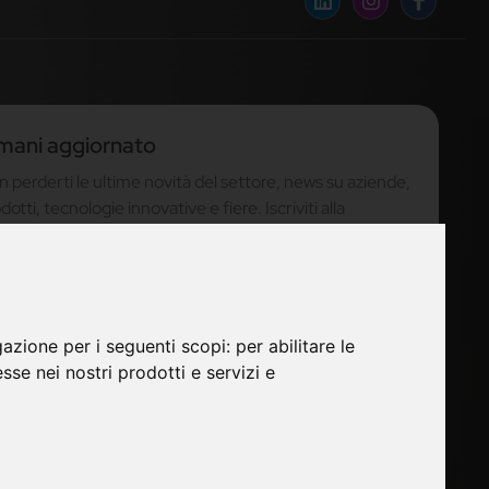
mani aggiornato
 perderti le ultime novità del settore, news su aziende,
dotti, tecnologie innovative e fiere. Iscriviti alla
sletter!
 perderti le ultime news su nuovi prodotti, novità e
nds di settore e altre informazioni sul mondo furniture.
gazione per i seguenti scopi:
per abilitare le
esse nei nostri prodotti e servizi e
ISCRIVITI