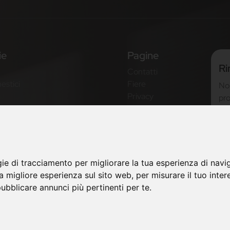
ie
Pagine
Ri
Contatti
estici
Fiere
Non
Privacy
pro
ne
Mappa Sito
new
Non
tre
gie di tracciamento per migliorare la tua esperienza di navi
na migliore esperienza sul sito web
,
per misurare il tuo inter
ubblicare annunci più pertinenti per te
.