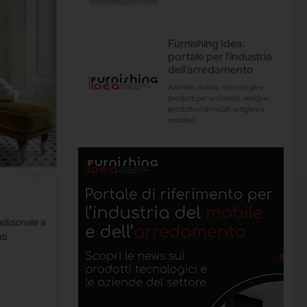
Furnishing Idea:
portale per l'industria
dell'arredamento
Aziende, notizie, tecnologie e
prodotti per architetti, designer,
produttori di mobili, artigiani e
mobilieri
adizionale a
ti.