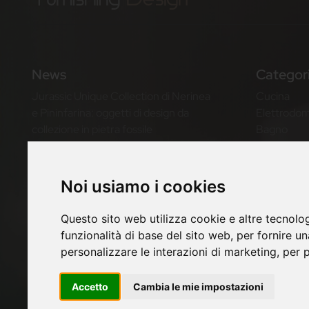
News
Categor
Jurassic Unique Collection di Nerinea
Cucina
e Pininfarina: oggetti di design da
Elettrodom
collezione in pietra fossile
Bagno
Illuminazio
Bold di Valdama: lavabo in ceramica di
Living
design per il bathroom design
Notte
Noi usiamo i cookies
contemporaneo
Outdoor
Casa
Questo sito web utilizza cookie e altre tecnolo
Twils Better Dreaming: letti di design
funzionalità di base del sito web
,
per fornire u
Made in Italy per il benessere del
personalizzare le interazioni di marketing
,
per p
sonno
Accetto
Cambia le mie impostazioni