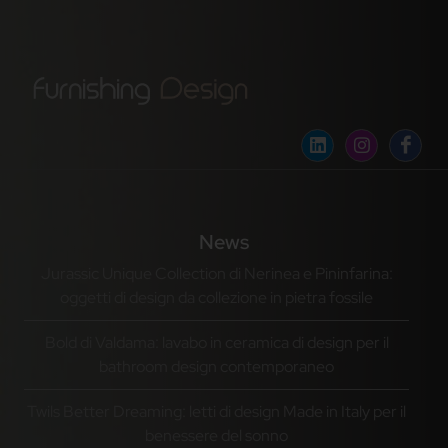
News
Jurassic Unique Collection di Nerinea e Pininfarina:
oggetti di design da collezione in pietra fossile
Bold di Valdama: lavabo in ceramica di design per il
bathroom design contemporaneo
Twils Better Dreaming: letti di design Made in Italy per il
benessere del sonno