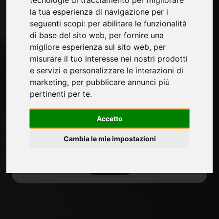
tecnologie di tracciamento per migliorare
la tua esperienza di navigazione per i
seguenti scopi:
per abilitare le funzionalità
Rimani aggiornato
di base del sito web
,
per fornire una
Non perderti le ultime novità del settore, news su
migliore esperienza sul sito web
,
per
aziende, prodotti, tecnologie innovative e fiere.
misurare il tuo interesse nei nostri prodotti
Iscriviti alla newsletter!
e servizi e personalizzare le interazioni di
marketing
,
per pubblicare annunci più
Non perderti le ultime news su nuovi prodotti, novità e
pertinenti per te
.
trends di settore e altre informazioni sul mondo
furniture.
Accetto
Cambia le mie impostazioni
ISCRIVITI